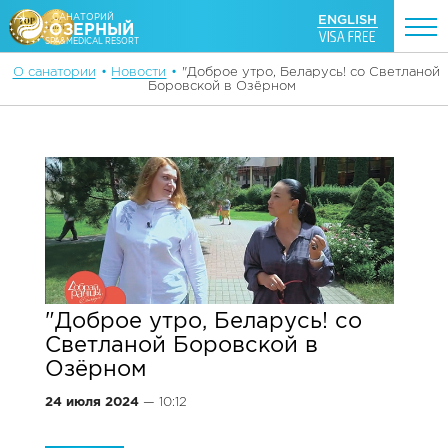
ENGLISH
САНАТОРИЙ
ОЗЕРНЫЙ
SPA&MEDICAL RESORT
О санатории
•
Новости
•
"Доброе утро, Беларусь! со Светланой
Боровской в Озёрном
"Доброе утро, Беларусь! со
Светланой Боровской в
Озёрном
24 июля 2024
— 10:12