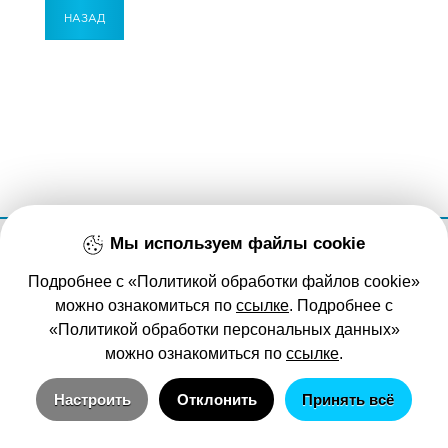
НАЗАД
ОАО «Санаторий «Озерный»
Мы используем файлы cookie
УНП 590833407, 231753, Гродненская обл., Гродненский р-н, агрогородок Озеры.
Регистрация: 17.02.2016 №190891494 Гродненский городской исполнительный комитет.
Об Обществе
Подробнее с «Политикой обработки файлов cookie»
Политика обработки файлов cookie
Настройка cookie
Политика обработки персональных данных
можно ознакомиться по
ссылке
. Подробнее с
«Политикой обработки персональных данных»
можно ознакомиться по
ссылке
.
Настроить
Отклонить
Принять всё
Технические/системные куки-файлы