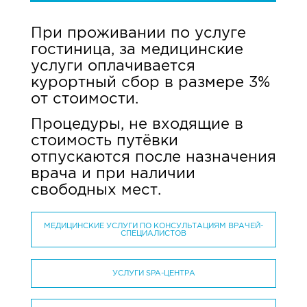
При проживании по услуге
гостиница, за медицинские
услуги оплачивается
курортный сбор в размере 3%
от стоимости.
Процедуры, не входящие в
стоимость путёвки
отпускаются после назначения
врача и при наличии
свободных мест.
МЕДИЦИНСКИЕ УСЛУГИ ПО КОНСУЛЬТАЦИЯМ ВРАЧЕЙ-
СПЕЦИАЛИСТОВ
ИТОГО
КОД
НАИМЕНОВАНИЕ ПЛАТНЫХ УСЛУГ
ОТПУСКНАЯ
УСЛУГИ SPA-ЦЕНТРА
РАБОТЫ
ЦЕНА
Консультация врачей-специалистов
1
ИТОГО
первой квалификационной категории
КОД